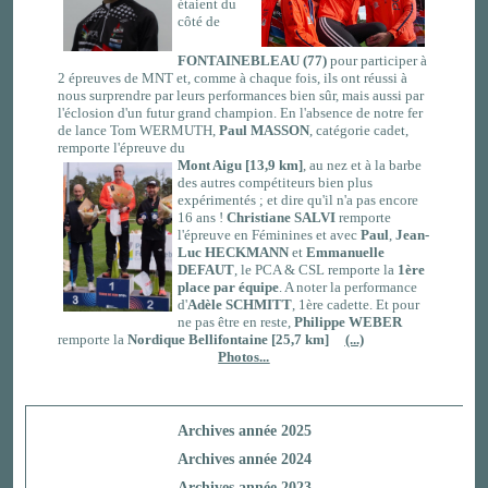
étaient du
côté de
FONTAINEBLEAU (77)
pour participer à
2 épreuves de MNT et, comme à chaque fois, ils ont réussi à
nous surprendre par leurs performances bien sûr, mais aussi par
l'éclosion d'un futur grand champion. En l'absence de notre fer
de lance Tom WERMUTH,
Paul
MASSON
, catégorie cadet,
remporte l'épreuve du
Mont Aigu [13,9 km]
, au nez et à la barbe
des autres compétiteurs bien plus
expérimentés ; et dire qu'il n'a pas encore
16 ans !
Christiane SALVI
remporte
l'épreuve en Féminines et avec
Paul
,
Jean-
Luc HECKMANN
et
Emmanuelle
DEFAUT
, le PCA & CSL remporte la
1ère
place par équipe
. A noter la performance
d'
Adèle SCHMITT
, 1ère cadette. Et pour
ne pas être en reste,
Philippe WEBER
remporte la
Nordique Bellifontaine [25,7 km]
(...)
Photos...
Archives année 2025
Archives année 2024
Archives année 2023