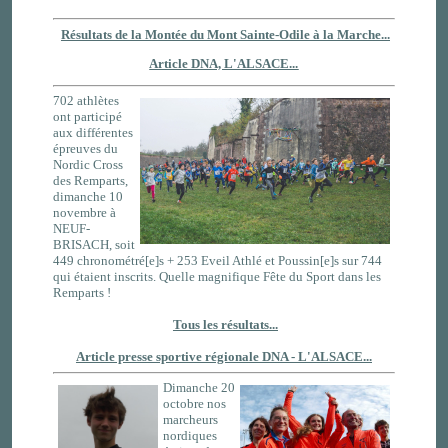
Résultats de la Montée du Mont Sainte-Odile à la Marche...
Article DNA, L'ALSACE...
702 athlètes
ont participé
aux différentes
épreuves du
Nordic Cross
des Remparts,
dimanche 10
novembre à
NEUF-
BRISACH, soit
449 chronométré[e]s + 253 Eveil Athlé et Poussin[e]s sur 744
qui étaient inscrits. Quelle magnifique Fête du Sport dans les
Remparts !
Tous les résultats...
Article presse sportive régionale DNA - L'ALSACE...
Dimanche 20
octobre nos
marcheurs
nordiques