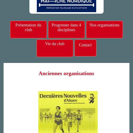
Présentation du
Progresser dans 4
Nos organisations
club
disciplines
Vie du club
Contact
Anciennes organisations