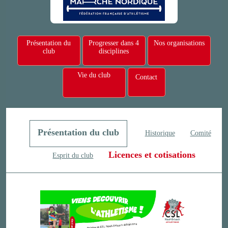
Présentation du
Progresser dans 4
Nos organisations
club
disciplines
Vie du club
Contact
Présentation du club
Historique
Comité
Licences et cotisations
Esprit du club