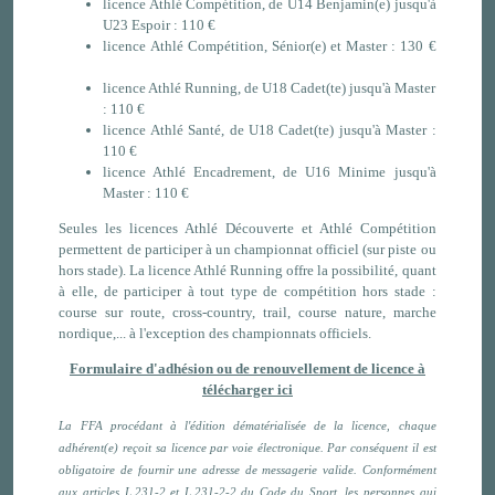
licence Athlé Compétition, de U14 Benjamin(e) jusqu'à
U23 Espoir : 110 €
licence Athlé Compétition, Sénior(e) et Master : 130 €
licence Athlé Running, de U18 Cadet(te) jusqu'à Master
: 110 €
licence Athlé Santé, de U18 Cadet(te) jusqu'à Master :
110 €
licence Athlé Encadrement, de U16 Minime jusqu'à
Master : 110 €
Seules les licences Athlé Découverte et Athlé Compétition
permettent de participer à un championnat officiel (sur piste ou
hors stade). La licence Athlé Running offre la possibilité, quant
à elle, de participer à tout type de compétition hors stade :
course sur route, cross-country, trail, course nature, marche
nordique,... à l'exception des championnats officiels.
Formulaire d'adhésion ou de renouvellement de licence à
télécharger ici
La FFA procédant à l'édition dématérialisée de la licence, chaque
adhérent(e) reçoit sa licence par voie électronique. Par conséquent il est
obligatoire de fournir une adresse de messagerie valide. Conformément
aux articles L.231-2 et L.231-2-2 du Code du Sport, les personnes qui