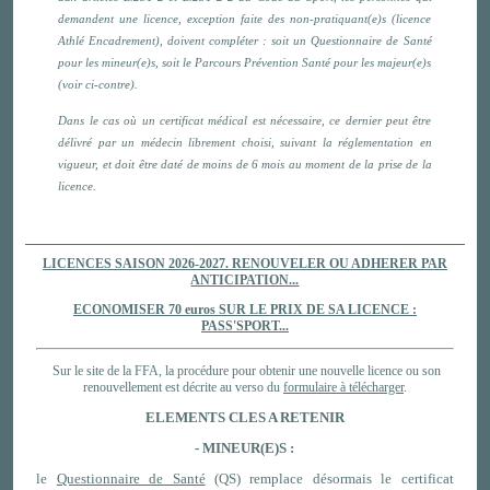
demandent une licence, exception faite des non-pratiquant(e)s (licence
Athlé Encadrement), doivent compléter : soit un Questionnaire de Santé
pour les mineur(e)s, soit le Parcours Prévention Santé pour les majeur(e)s
(voir ci-contre).
Dans le cas où un certificat médical est nécessaire, ce dernier peut être
délivré par un médecin librement choisi, suivant la réglementation en
vigueur, et doit être daté de moins de 6 mois au moment de la prise de la
licence.
LICENCES SAISON 2026-2027. RENOUVELER OU ADHERER PAR
ANTICIPATION...
ECONOMISER 70 euros SUR LE PRIX DE SA LICENCE :
PASS'SPORT...
Sur le site de la FFA, la procédure pour obtenir une nouvelle licence ou son
renouvellement est décrite au verso du
formulaire à télécharger
.
ELEMENTS CLES A RETENIR
- MINEUR(E)S :
le
Questionnaire de Santé
(QS) remplace désormais le certificat