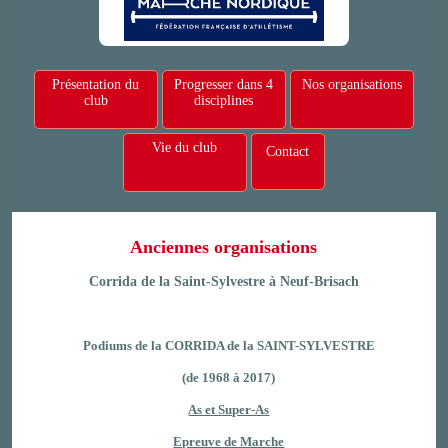
Présentation du
Progresser dans 4
Nos organisations
club
disciplines
Vie du club
Contact
Anciennes organisations
Corrida de la Saint-Sylvestre à Neuf-Brisach
Podiums de la CORRIDA de la SAINT-SYLVESTRE
(de 1968 à 2017)
As et Super-As
Epreuve de Marche