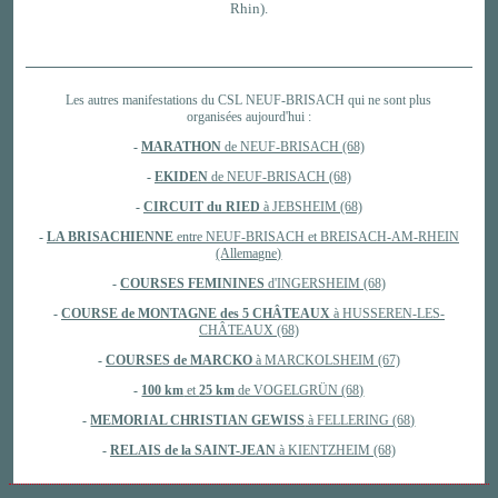
Rhin).
Les autres manifestations du CSL NEUF-BRISACH qui ne sont plus
organisées aujourd'hui :
-
MARATHON
de NEUF-BRISACH
(68)
-
EKIDEN
de NEUF-BRISACH (68)
-
CIRCUIT du RIED
à JEBSHEIM (68)
-
LA BRISACHIENNE
entre NEUF-BRISACH et BREISACH-AM-RHEIN
(Allemagne)
-
COURSES FEMININES
d'INGERSHEIM (68)
-
COURSE de MONTAGNE des 5 CHÂTEAUX
à HUSSEREN-LES-
CHÂTEAUX (68)
-
COURSES de MARCKO
à MARCKOLSHEIM (67)
-
100 km
et
25 km
de VOGELGRÜN (68)
-
MEMORIAL CHRISTIAN GEWISS
à FELLERING (68)
-
RELAIS de la SAINT-JEAN
à KIENTZHEIM (68)