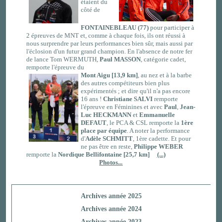
étaient du
côté de
FONTAINEBLEAU (77)
pour participer à
2 épreuves de MNT et, comme à chaque fois, ils ont réussi à
nous surprendre par leurs performances bien sûr, mais aussi par
l'éclosion d'un futur grand champion. En l'absence de notre fer
de lance Tom WERMUTH,
Paul
MASSON
, catégorie cadet,
remporte l'épreuve du
Mont Aigu [13,9 km]
, au nez et à la barbe
des autres compétiteurs bien plus
expérimentés ; et dire qu'il n'a pas encore
16 ans !
Christiane SALVI
remporte
l'épreuve en Féminines et avec
Paul
,
Jean-
Luc HECKMANN
et
Emmanuelle
DEFAUT
, le PCA & CSL remporte la
1ère
place par équipe
. A noter la performance
d'
Adèle SCHMITT
, 1ère cadette. Et pour
ne pas être en reste,
Philippe WEBER
remporte la
Nordique Bellifontaine [25,7 km]
(...)
Photos...
Archives année 2025
Archives année 2024
Archives année 2023