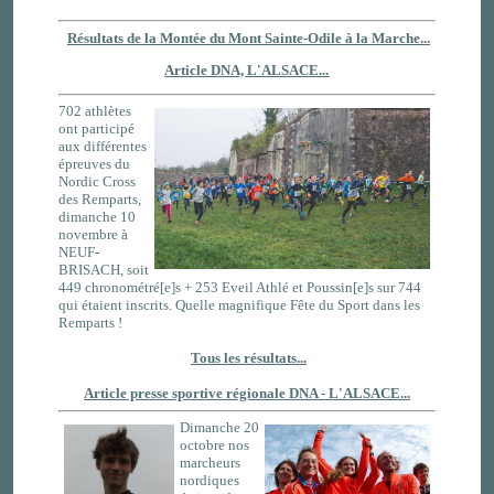
Résultats de la Montée du Mont Sainte-Odile à la Marche...
Article DNA, L'ALSACE...
702 athlètes
ont participé
aux différentes
épreuves du
Nordic Cross
des Remparts,
dimanche 10
novembre à
NEUF-
BRISACH, soit
449 chronométré[e]s + 253 Eveil Athlé et Poussin[e]s sur 744
qui étaient inscrits. Quelle magnifique Fête du Sport dans les
Remparts !
Tous les résultats...
Article presse sportive régionale DNA - L'ALSACE...
Dimanche 20
octobre nos
marcheurs
nordiques