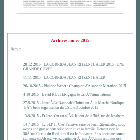
Archives année 2015
Retour
28-12-2015 -
LA CORRIDA JEAN RITZENTHALER 2015 : UNE
GRANDE CUVEE
11-11-2015 -
LA CORRIDA JEAN RITZENTHALER
26-10-2015 -
Philippe Weber : Champion d'Alsace de Marathon 2015
4-10-2015 -
David KUSTER gagne le CritÃ©rium national
27-9-2015 -
JournÃ©e Nationale d'Initiation Ã la Marche Nordique :
TrÃ¨s belle organisation du CSL le 3 octobre 2015
13-9-2015 -
Et Jean s'en est allÃ© le jour de la 50Ã¨me de Jebsheim
14-7-2015 -
12 SEPT : C'est l'anniversaire de Jean Ritzenthaler, nous
avons une grosse pensÃ©e pour lui et sa famille. Demain c'est le
50Ã¨me Circuit du Ried dont il est le fondateur: Plus ancienne course
sur route en Alsace, venez participer Ã une Ã©dition anniversaire