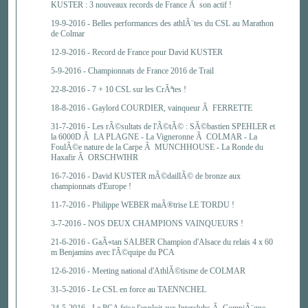
KUSTER : 3 nouveaux records de France Ã son actif !
19-9-2016 -
Belles performances des athlÃ¨tes du CSL au Marathon
de Colmar
12-9-2016 -
Record de France pour David KUSTER
5-9-2016 -
Championnats de France 2016 de Trail
22-8-2016 -
7 + 10 CSL sur les CrÃªtes !
18-8-2016 -
Gaylord COURDIER, vainqueur Ã FERRETTE
31-7-2016 -
Les rÃ©sultats de l'Ã©tÃ© : SÃ©bastien SPEHLER et
la 6000D Ã LA PLAGNE - La Vigneronne Ã COLMAR - La
FoulÃ©e nature de la Carpe Ã MUNCHHOUSE - La Ronde du
Haxafir Ã ORSCHWIHR
16-7-2016 -
David KUSTER mÃ©daillÃ© de bronze aux
championnats d'Europe !
11-7-2016 -
Philippe WEBER maÃ®trise LE TORDU !
3-7-2016 -
NOS DEUX CHAMPIONS VAINQUEURS !
21-6-2016 -
GaÃ«tan SALBER Champion d'Alsace du relais 4 x 60
m Benjamins avec l'Ã©quipe du PCA
12-6-2016 -
Meeting national d'AthlÃ©tisme de COLMAR
31-5-2016 -
Le CSL en force au TAENNCHEL