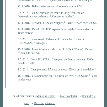
24-5-2016 -
Le PCA frise l'exploit aux Interclubs Ã CompiÃ¨gne
22-5-2016 -
Belles performances Hors stade pour le CSL
2-5-2016 -
Le CSL sur tous les fronts le long week-end de
l'Ascension, avec de beaux rÃ©sultats Ã la clÃ©.
12-4-2016 -
1er Mai : FÃªte du Muguet Ã Neuf-Brisach avec le CSL
14-3-2016 -
David KUSTER explose le record de France cadet sur
10km marche
8-3-2016 -
La course du Kaiserstuhl : dimanche 13 mars Ã
IHRINGEN (Allemagne)
15-2-2016 -
InterrÃ©gionaux de cross Ã SENS (Yonne) : Beaux
rÃ©sultats du CSL
7-2-2016 -
David KUSTER : Champion de France cadet sur 5000m
marche en salle
1-2-2016 -
Championnats d'Alsace de cross : Elles sont inoxydables !
18-1-2016 -
Championnats du Haut-Rhin de cross : le CSL fidÃ¨le au
rendez-vous
Tous droits réservés -
Mentions légales
-
Nous contacter
-
Rejoindre le
club
-
Devenir partenaire