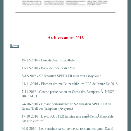
Archives année 2016
Retour
19-12-2016 -
Corrida Jean Ritzenthaler
12-12-2016 -
Baroudeur de l'extrÃªme
5-12-2016 -
SÃ©bastien SPEHLER aura tout essayÃ© !
21-11-2016 -
Election des meilleurs athlÃ¨tes FFA de l'annÃ©e 2016
7-11-2016 -
Grosse participation au Cross des Remparts Ã NEUF-
BRISACH
24-10-2016 -
Grosse performance de SÃ©bastien SPEHLER au
Grand Trail des Templiers (Aveyron)
17-10-2016 -
David KUSTER termine une annÃ©e mÃ©morable
par une victoire
26-9-2016 -
Les semaines se suivent et se ressemblent pour David