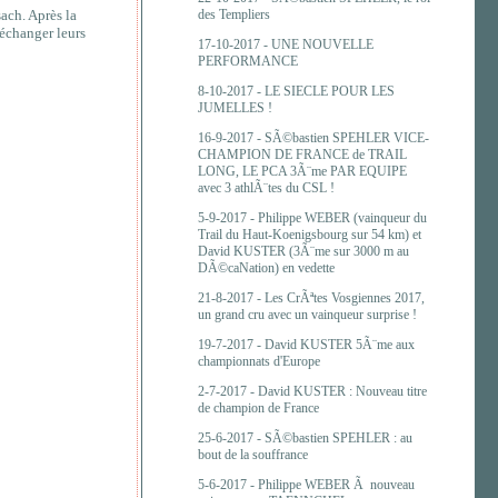
des Templiers
ach. Après la
'échanger leurs
17-10-2017 -
UNE NOUVELLE
PERFORMANCE
8-10-2017 -
LE SIECLE POUR LES
JUMELLES !
16-9-2017 -
SÃ©bastien SPEHLER VICE-
CHAMPION DE FRANCE de TRAIL
LONG, LE PCA 3Ã¨me PAR EQUIPE
avec 3 athlÃ¨tes du CSL !
5-9-2017 -
Philippe WEBER (vainqueur du
Trail du Haut-Koenigsbourg sur 54 km) et
David KUSTER (3Ã¨me sur 3000 m au
DÃ©caNation) en vedette
21-8-2017 -
Les CrÃªtes Vosgiennes 2017,
un grand cru avec un vainqueur surprise !
19-7-2017 -
David KUSTER 5Ã¨me aux
championnats d'Europe
2-7-2017 -
David KUSTER : Nouveau titre
de champion de France
25-6-2017 -
SÃ©bastien SPEHLER : au
bout de la souffrance
5-6-2017 -
Philippe WEBER Ã nouveau