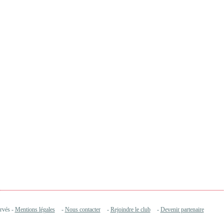
ervés -
Mentions légales
-
Nous contacter
-
Rejoindre le club
-
Devenir partenaire