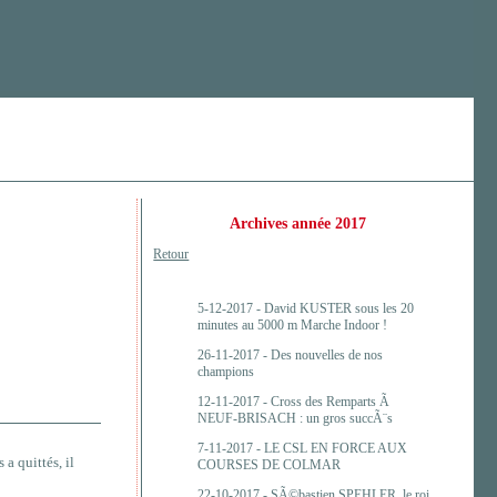
Archives année 2017
Retour
5-12-2017 -
David KUSTER sous les 20
minutes au 5000 m Marche Indoor !
26-11-2017 -
Des nouvelles de nos
champions
12-11-2017 -
Cross des Remparts Ã
NEUF-BRISACH : un gros succÃ¨s
7-11-2017 -
LE CSL EN FORCE AUX
a quittés, il
COURSES DE COLMAR
22-10-2017 -
SÃ©bastien SPEHLER, le roi