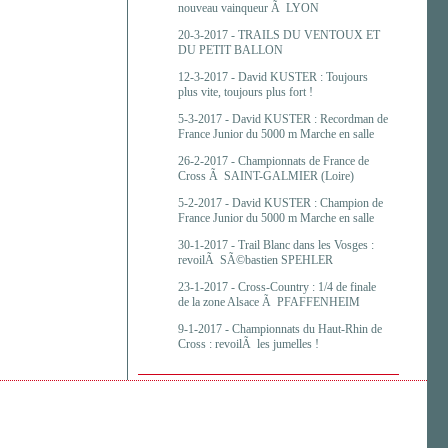
nouveau vainqueur Ã LYON
20-3-2017 -
TRAILS DU VENTOUX ET
DU PETIT BALLON
12-3-2017 -
David KUSTER : Toujours
plus vite, toujours plus fort !
5-3-2017 -
David KUSTER : Recordman de
France Junior du 5000 m Marche en salle
26-2-2017 -
Championnats de France de
Cross Ã SAINT-GALMIER (Loire)
5-2-2017 -
David KUSTER : Champion de
France Junior du 5000 m Marche en salle
30-1-2017 -
Trail Blanc dans les Vosges :
revoilÃ SÃ©bastien SPEHLER
23-1-2017 -
Cross-Country : 1/4 de finale
de la zone Alsace Ã PFAFFENHEIM
9-1-2017 -
Championnats du Haut-Rhin de
Cross : revoilÃ les jumelles !