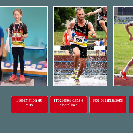
Présentation du
Progresser dans 4
Nos organisations
club
disciplines