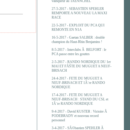
vainqueur au TAENNCHEL
27-5-2017 -
SEBASTIEN SPEHLER
REMPORTE A NOUVEAU LA MAXI
RACE
22-5-2017 -
EXPLOIT DU PCA QUI
REMONTE EN N1A
16-5-2017 -
Gaetan SALBER : double
champion du Haut-Rhin Benjamins !
8-5-2017 -
Interclubs Ã BELFORT : le
PCA passe entre les gouttes
2-5-2017 -
RANDO NORDIQUE DU 1er
MAI ET FÃŠTE DU MUGUET A NEUF-
BRISACH
24-4-2017 -
FETE DU MUGUET A
NEUF-BRISACH ET 1Ã¨re RANDO
NORDIQUE
17-4-2017 -
FETE DU MUGUET A
NEUF-BRISACH : STAND DU CSL et
1Ã¨re RANDO NORDIQUE
9-4-2017 -
David KUSTER : Victoire Ã
PODEBRADY et nouveau record
personnel
3-4-2017 -
SÃ©bastien SPEHLER Ã