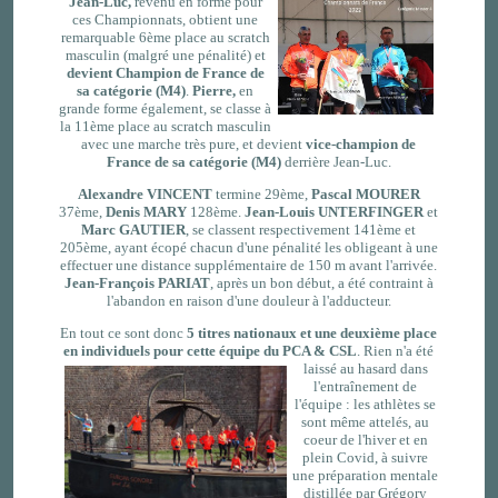
Jean-Luc,
revenu en forme pour
ces Championnats, obtient une
remarquable 6ème place au scratch
masculin (malgré une pénalité) et
devient Champion de
France de
sa catégorie (M4)
.
Pierre,
en
grande forme également, se classe à
la 11ème place au scratch masculin
avec une marche très pure, et devient
vice-champion de
France de sa catégorie (M4)
derrière Jean-Luc.
Alexandre VINCENT
termine 29ème,
Pascal MOURER
37ème,
Denis
MARY
128ème.
Jean-Louis UNTERFINGER
et
Marc GAUTIER
, se classent respectivement 141ème et
205ème, ayant écopé chacun d'une pénalité les obligeant à une
effectuer une distance supplémentaire de 150 m avant l'arrivée.
Jean-François PARIAT
, après un bon début, a été contraint à
l'abandon en raison d'une douleur à l'adducteur.
En tout ce sont donc
5 titres nationaux et une deuxième place
en individuels pour cette équipe du PCA & CSL
.
Rien n'a été
laissé au hasard dans
l'entraînement de
l'équipe : les athlètes se
sont même attelés, au
coeur de l'hiver et en
plein Covid, à suivre
une préparation mentale
distillée par Grégory