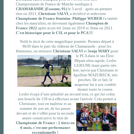
Championnats de France de Marche nordique à
CHAMARANDE (Essonne, 91)
le 3 avril : après un premier
titre en 2021,
Christiane SALVI
, a récidivé et redevient
Championne de France féminine
.
Philippe WEBER
l'a imitée
chez les masculins, en devenant également
Champion de
France
2022
après avoir été 2ème en 2019 et 3ème en 2021.
C'est historique pour le CSL et pour le PCA !!!
Voilà le récit de cette magnifique journée. Premier départ à
9h30 dans le parc du château de Chamarande : pour les
féminines, on retrouve
Christiane SALVI
et
Sonja MARY
pour
le PCA
dans le sas Élite.
Départ ultra
rapide, Leslie
LEJEUNE étant partie très
fort, suivie par Christiane et
Apolline MAZURECK, très
proches. De ce fait, le
suspense fut à son comble
durant toute la course.
Leslie écopa d’une pénalité au second tour, ce qui lui coûta
une boucle de 150 m à effectuer avant
l'arrivée. Cela permit à
Christiane, tout en maîtrise et au
sommet de son art, de lui passer
devant et de s’offrir pour la seconde
année consécutive le titre de
Championne de France :
2 titres en
6 mois, c'est une performance
exceptionnelle !