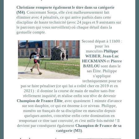
Christiane
remporte
également le titre dans sa catégorie
(M4)
.
Concernant Sonja, elle s'est malheureusement fait
éliminer avec 4 pénalités, ce qui arrive parfois dans cette
discipline de haute technicité (avec 24 juges et 9 assistants sur
le parcours qui vous surveillent) où chaque détail dans la
gestuelle compte.
Second départ à 11h00 :
pour les
masculins
Philippe
WEBER
,
Jean-Luc
HECKMANN
et
Pierre
BAYLOU
sont dans le
sas Élite. Philippe
s’applique
techniquement pour ne
pas se faire pénaliser (ce qui lui a coûté cher en 2019 et en
2021) : il domine la course de main de maître sans être
réellement inquiété, et réalise enfin son rêve de devenir
Champion de France Élite
, avec quasiment 1 minute d'avance
sur son dauphin, ce qui est énorme à ce niveau. Philippe,
numéro un français de sa discipline en masculin depuis
quelques années, concrétise enfin cette domination en
remportant ce titre tant convoité, et c'est mille fois mérité ! Il
devient par conséquent également
Champion de France de sa
catégorie (M3)
.