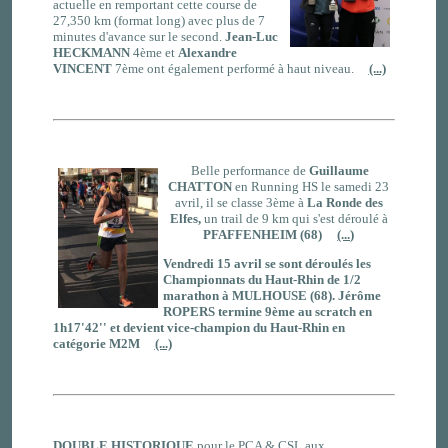
actuelle en remportant cette course de
27,350 km (format long) avec plus de 7
minutes d'avance sur le second.
Jean-Luc
HECKMANN
4ème et
Alexandre
VINCENT
7ème ont également performé à haut niveau.
(...)
Belle performance de
Guillaume
CHATTON
en Running HS le samedi 23
avril, il se classe 3ème à
La Ronde des
Elfes,
un trail de 9 km qui s'est déroulé à
PFAFFENHEIM (68)
(...)
Vendredi 15 avril se sont déroulés les
Championnats du Haut-Rhin de 1/2
marathon à
MULHOUSE (68)
.
Jérôme
ROPERS
termine 9ème au scratch en
1h17'42'' et devient vice-champion du Haut-Rhin en
catégorie M2M
(...)
DOUBLE HISTORIQUE
pour le PCA & CSL aux