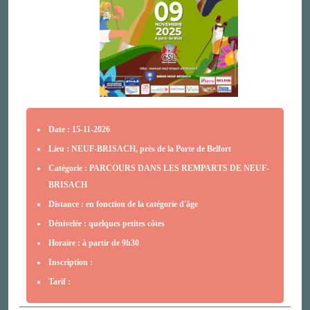
Date : 15-11-2026
Lieu : NEUF-BRISACH, près de la Porte de Belfort
Catégorie : PARCOURS DANS LES REMPARTS DE NEUF-
BRISACH
Distance : en fonction de la catégorie d'âge
Dénivelée : quelques petites côtes
Horaire : à partir de 9h30
Inscription :
Tarif :