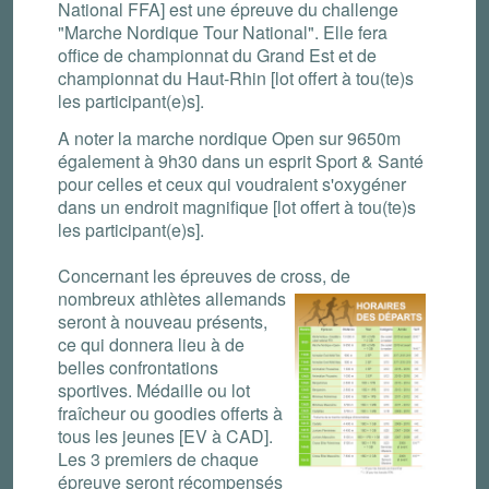
National FFA] est une épreuve du challenge
"Marche Nordique Tour National". Elle fera
office de championnat du Grand Est et de
championnat du Haut-Rhin [lot offert à tou(te)s
les participant(e)s].
A noter la marche nordique Open sur 9650m
également à 9h30 dans un esprit Sport & Santé
pour celles et ceux qui voudraient s'oxygéner
dans un endroit magnifique [lot offert à tou(te)s
les participant(e)s].
Concernant les épreuves de cross, de
nombreux athlètes
allemands
seront à nouveau présents,
ce qui donnera lieu à de
belles confrontations
sportives. Médaille ou lot
fraîcheur ou goodies offerts à
tous les jeunes [EV à CAD].
Les 3 premiers de chaque
épreuve seront récompensés