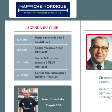
AGENDA DU CLUB
Portes ouvertes du club à
12-9-2026
Neuf-Brisach
Course Vauban à NEUF-
26-9-2026
BRISACH
Nordic & Cross des
15-11-2026
remparts à NEUF-
BRISACH
Corrida Jean Ritzenthaler à
27-12-2026
KIENTZHEIM (68)
Clémen
quittés, il
Un dernie
Après la c
d'échange
Jean Ritzenthaler :
l'esprit CSL