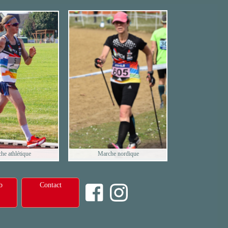
he athlétique
Marche nordique
b
Contact