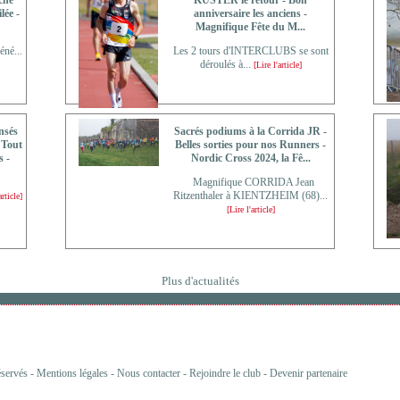
che
KUSTER le retour - Bon
lée -
anniversaire les anciens -
Magnifique Fête du M...
né...
Les 2 tours d'INTERCLUBS se sont
déroulés à...
[Lire l'article]
nsés
Sacrés podiums à la Corrida JR -
 Tout
Belles sorties pour nos Runners -
 -
Nordic Cross 2024, la Fê...
Magnifique CORRIDA Jean
Ritzenthaler à KIENTZHEIM (68)...
article]
[Lire l'article]
Plus d'actualités
éservés -
Mentions légales
-
Nous contacter
-
Rejoindre le club
-
Devenir partenaire