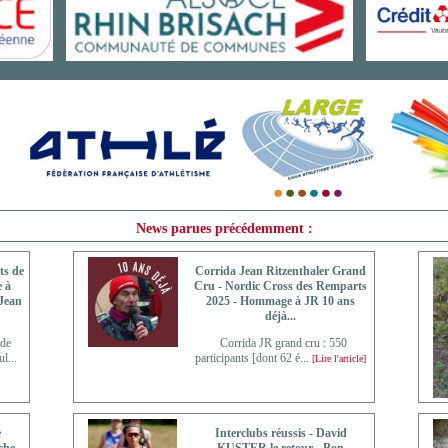
News parues précédemment :
ts de
Corrida Jean Ritzenthaler Grand
 à
Cru - Nordic Cross des Remparts
Jean
2025 - Hommage à JR 10 ans
déjà...
 de
Corrida JR grand cru : 550
l...
participants [dont 62 é...
[Lire l'article]
e
Interclubs réussis - David