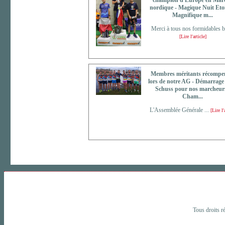
champion d'Europe en Mar
nordique - Magique Nuit Etoi
Magnifique m...
Merci à tous nos formidables bé
[Lire l'article]
Membres méritants récompe
lors de notre AG - Démarrage
Schuss pour nos marcheurs
Cham...
L'Assemblée Générale ...
[Lire l'
Tous droits r